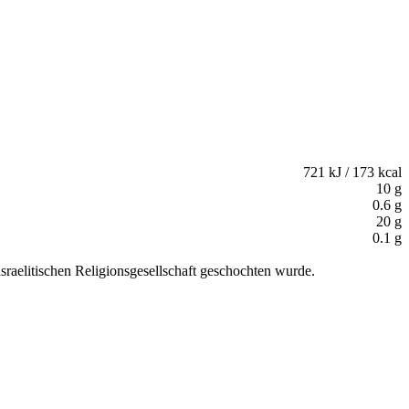
721 kJ / 173 kcal
10 g
0.6 g
20 g
0.1 g
sraelitischen Religionsgesellschaft geschochten wurde.