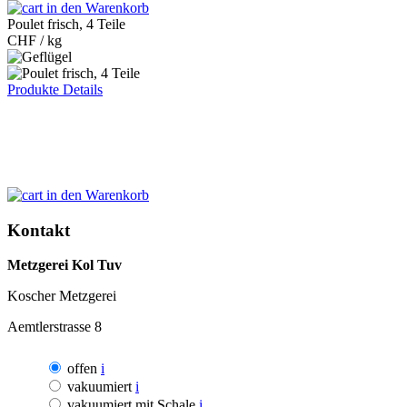
in den Warenkorb
Poulet frisch, 4 Teile
CHF
/ kg
Produkte Details
in den Warenkorb
Kontakt
Metzgerei Kol Tuv
Koscher Metzgerei
Aemtlerstrasse 8
offen
i
vakuumiert
i
vakuumiert mit Schale
i