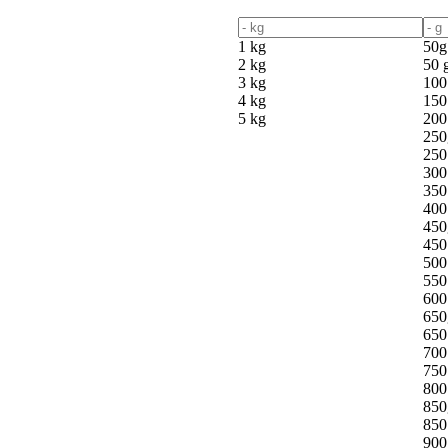
1 kg
50g
2 kg
50 
3 kg
100
4 kg
150
5 kg
200
250
250
300
350
400
450
450
500
550
600
650
650
700
750
800
850
850
900