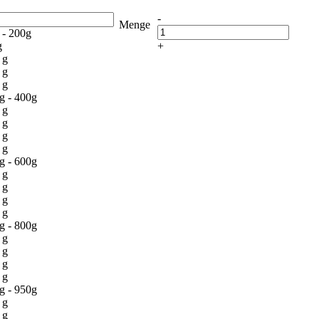
-
Menge
 - 200g
g
+
 g
 g
 g
g - 400g
 g
 g
 g
 g
g - 600g
 g
 g
 g
 g
g - 800g
 g
 g
 g
 g
g - 950g
 g
 g