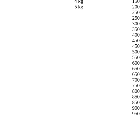
4 kg
150
5 kg
200
250
250
300
350
400
450
450
500
550
600
650
650
700
750
800
850
850
900
950