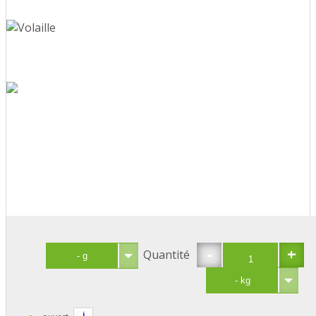
-
+
Quantité
i