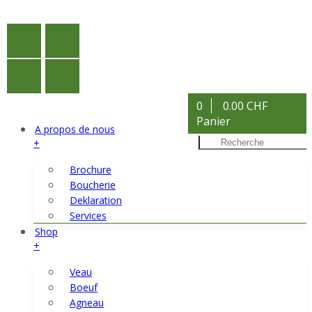
0
0.00 CHF
Panier
A propos de nous
+
Brochure
Boucherie
Deklaration
Services
Shop
+
Veau
Boeuf
Agneau