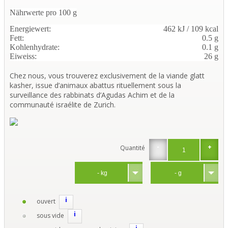
Nährwerte pro 100 g
Energiewert:
462 kJ / 109 kcal
Fett:
0.5 g
Kohlenhydrate:
0.1 g
Eiweiss:
26 g
Chez nous, vous trouverez exclusivement de la viande glatt
kasher, issue d’animaux abattus rituellement sous la
surveillance des rabbinats d’Agudas Achim et de la
communauté israélite de Zurich.
-
+
Quantité
i
ouvert
i
sous vide