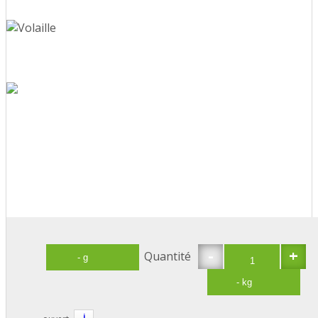
-
+
Quantité
i