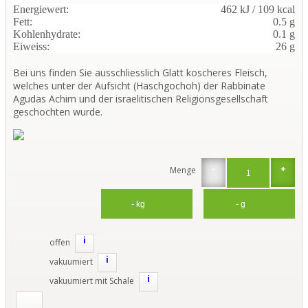
Energiewert:
462 kJ / 109 kcal
Fett:
0.5 g
Kohlenhydrate:
0.1 g
Eiweiss:
26 g
Bei uns finden Sie ausschliesslich Glatt koscheres Fleisch,
welches unter der Aufsicht (Haschgochoh) der Rabbinate
Agudas Achim und der israelitischen Religionsgesellschaft
geschochten wurde.
-
+
Menge
i
offen
i
vakuumiert
i
vakuumiert mit Schale