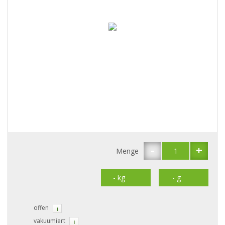
-
+
Menge
offen
i
vakuumiert
i