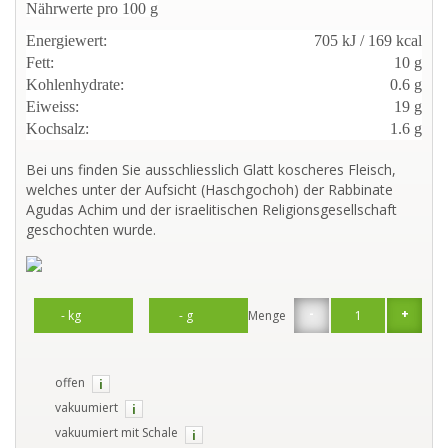
Nährwerte pro 100 g
Energiewert:
705 kJ / 169 kcal
Fett:
10 g
Kohlenhydrate:
0.6 g
Eiweiss:
19 g
Kochsalz:
1.6 g
Bei uns finden Sie ausschliesslich Glatt koscheres Fleisch,
welches unter der Aufsicht (Haschgochoh) der Rabbinate
Agudas Achim und der israelitischen Religionsgesellschaft
geschochten wurde.
-
+
Menge
offen
i
vakuumiert
i
vakuumiert mit Schale
i