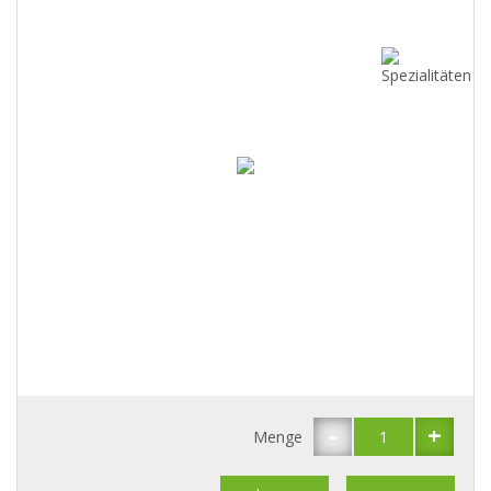
-
+
Menge