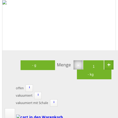
-
+
Menge
i
offen
i
vakuumiert
i
vakuumiert mit Schale
in den Warenkorb