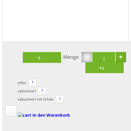
-
+
Menge
i
offen
i
vakuumiert
i
vakuumiert mit Schale
in den Warenkorb