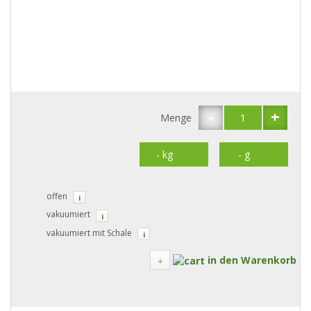
-
+
Menge
offen
i
vakuumiert
i
vakuumiert mit Schale
i
in den Warenkorb