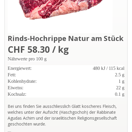
Rinds-Hochrippe Natur am Stück
CHF 58.30 / kg
Nährwerte pro 100 g
Energiewert:
480 kJ / 115 kcal
Fett:
2.5 g
Kohlenhydrate:
1 g
Eiweiss:
22 g
Kochsalz:
0.1 g
Bei uns finden Sie ausschliesslich Glatt koscheres Fleisch,
welches unter der Aufsicht (Haschgochoh) der Rabbinate
Agudas Achim und der israelitischen Religionsgesellschaft
geschochten wurde.