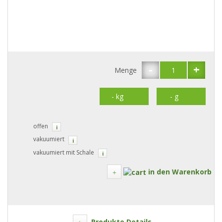
-
+
Menge
offen
i
vakuumiert
i
vakuumiert mit Schale
i
in den Warenkorb
Produkte Details