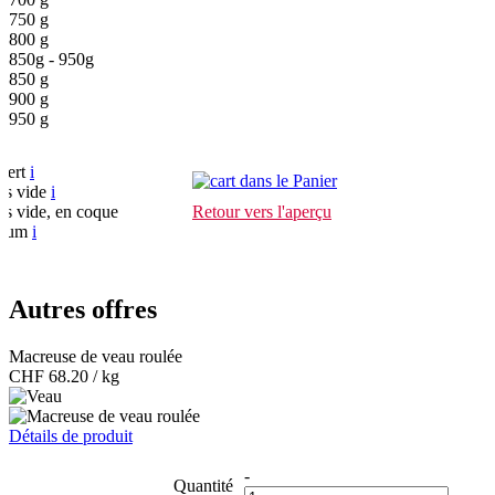
750 g
800 g
850g - 950g
850 g
900 g
950 g
vert
i
dans le Panier
us vide
i
us vide, en coque
Retour vers l'aperçu
nium
i
Autres offres
Macreuse de veau roulée
CHF
68.20 / kg
Détails de produit
-
Quantité