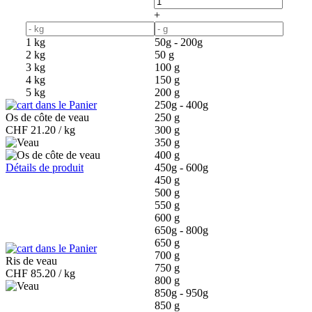
+
1 kg
50g - 200g
2 kg
50 g
3 kg
100 g
4 kg
150 g
5 kg
200 g
dans le Panier
250g - 400g
Os de côte de veau
250 g
CHF
21.20 / kg
300 g
350 g
400 g
Détails de produit
450g - 600g
450 g
500 g
550 g
600 g
650g - 800g
650 g
dans le Panier
700 g
Ris de veau
750 g
CHF
85.20 / kg
800 g
850g - 950g
850 g