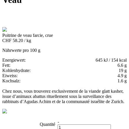
Poitrine de veau farcie, crue
CHF 58.20 / kg
Nährwerte pro 100 g
Energiewert:
645 kJ / 154 kcal
Fett:
6.6 g
Kohlenhydrate:
19 g
Eiweiss:
4.9 g
Kochsalz:
1.6 g
Chez nous, vous trouverez exclusivement de la viande glatt kasher,
issue d’animaux abattus rituellement sous la surveillance des
rabbinats d’Agudas Achim et de la communauté israélite de Zurich.
-
Quantité