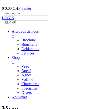
0
0.00 CHF
Panier
LOGIN
A propos de nous
+
Brochure
Boucherie
Deklaration
Services
Shop
+
Veau
Boeuf
Agneau
Volaille
Charcuterie
Spécialités
Divers
Nouvelles
Veau