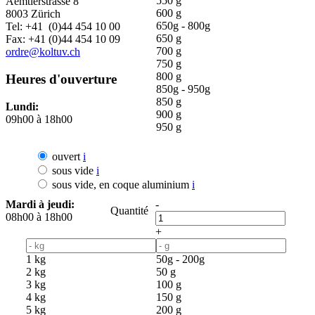
550 g
Aemtlerstrasse 8
600 g
8003 Zürich
650g - 800g
Tel: +41 (0)44 454 10 00
650 g
Fax: +41 (0)44 454 10 09
700 g
ordre@koltuv.ch
750 g
800 g
Heures d'ouverture
850g - 950g
850 g
Lundi:
900 g
09h00 à 18h00
950 g
ouvert
i
sous vide
i
sous vide, en coque aluminium
i
Mardi à jeudi:
-
Quantité
08h00 à 18h00
+
1 kg
50g - 200g
2 kg
50 g
3 kg
100 g
4 kg
150 g
5 kg
200 g